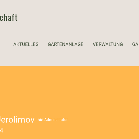
chaft
AKTUELLES
GARTENANLAGE
VERWALTUNG
GA
Jerolimov
olimov
Administrator
94