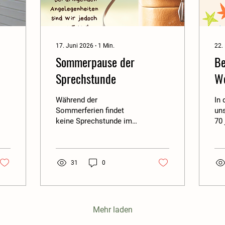
17. Juni 2026
∙
1
Min.
22.
Sommerpause der
Be
Sprechstunde
Wo
Mi
Während der
In 
Sommerferien findet
uns
keine Sprechstunde im
70 
Büro der
Di
Schrebergartenanlage
Ju
statt. In dringenden Fällen
ge
könnt ihr uns jederzeit
ei
31
0
per E Mail kontaktieren.
Beg
Ansonsten genießen
Daz
auch wir die
Mit
Sommerferien und
Fr
Mehr laden
wünschen allen
der