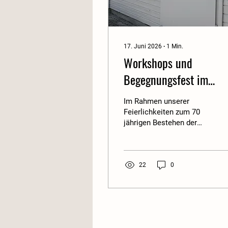
17. Juni 2026
∙
1
Min.
Workshops und
Begegnungsfest im
Rahmen unserer 70
Im Rahmen unserer
Jahrfeier
Feierlichkeiten zum 70
jährigen Bestehen der
Schrebergartenanlage
Landau durften wir
gemeinsam viele schöne
und unvergessliche
22
0
Momente erleben.
Besonders gefreut haben
wir uns über die rege
Teilnahme an unserem
Begegnungsfest. Es war