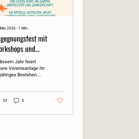
 Mai 2026
∙
1
Min.
gegnungsfest mit
rkshops und
tmachaktionen
diesem Jahr feiert
ere Vereinsanlage ihr
jähriges Bestehen.
eses besondere
biläum möchten wir
meinsam mit euch bei
nem großen
24
0
egnungsfest feiern.
u laden wir alle
glieder, Familien,
eundinnen und Freunde
 Anlage herzlich ein.