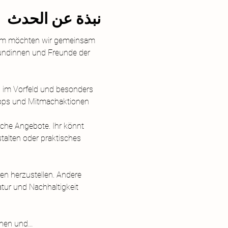
نبذة عن الحدث
läum möchten wir gemeinsam 
reundinnen und Freunde der 
 im Vorfeld und besonders 
ops und Mitmachaktionen 
iche Angebote. Ihr könnt 
talten oder praktisches 
en herzustellen. Andere 
ur und Nachhaltigkeit 
innen und…