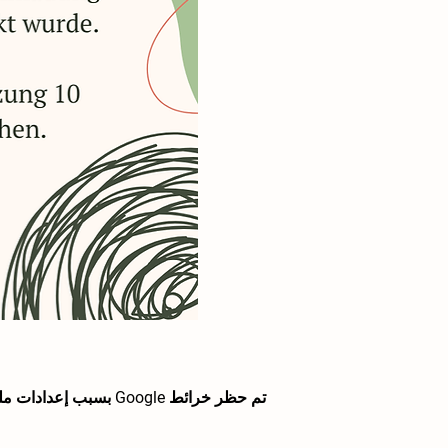
تم حظر خرائط Google بسبب إعدادات ملفات تعريف الارتباط التحليلية والوظيفية لديك.