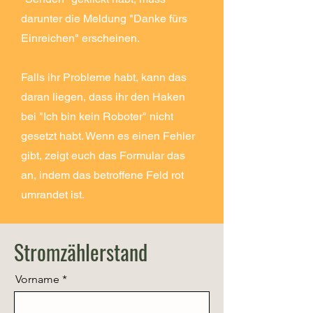
darunter die Meldung "Danke fürs
Einreichen" erscheinen.
Falls ihr Probleme habt, kann das
daran liegen, dass ihr den Haken
bei "Ich bin kein Roboter" nicht
gesetzt habt. Wenn es einen Fehler
gibt, zeigt euch das Formular das
an, indem das betroffene Feld rot
umrandet ist.
Stromzählerstand
Vorname