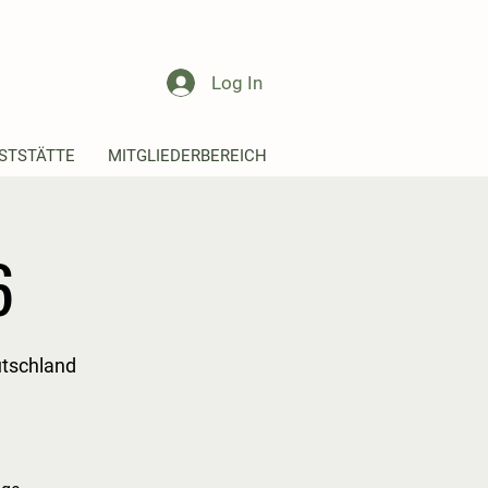
Log In
STSTÄTTE
MITGLIEDERBEREICH
6
utschland