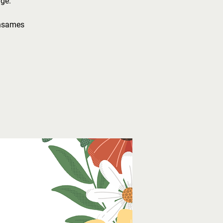
ge.
insames