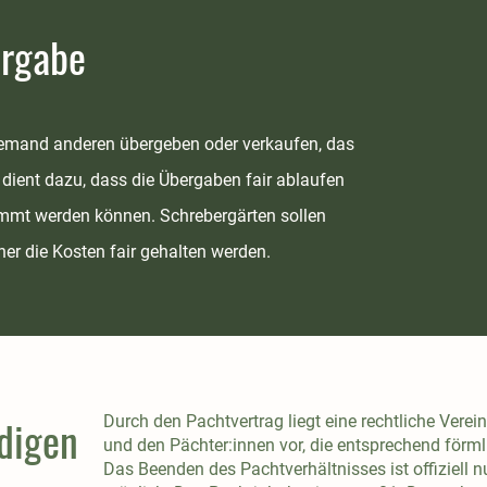
ergabe
 jemand anderen übergeben oder verkaufen, das
 dient dazu, dass die Übergaben fair ablaufen
timmt werden können. Schrebergärten sollen
her die Kosten fair gehalten werden.
ndigen
Durch den Pachtvertrag liegt eine rechtliche Ver
und den Pächter:innen vor, die entsprechend förm
Das Beenden des Pachtverhältnisses ist offiziell 