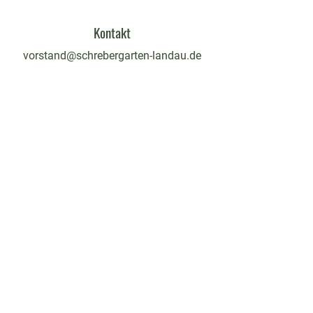
Kontakt
vorstand@schrebergarten-landau.de
Sprechstunde
mittwochs
18 - 19:30 Uhr
findet in Schulferien nicht statt
Melde dich
hier für unseren Newsletter an!