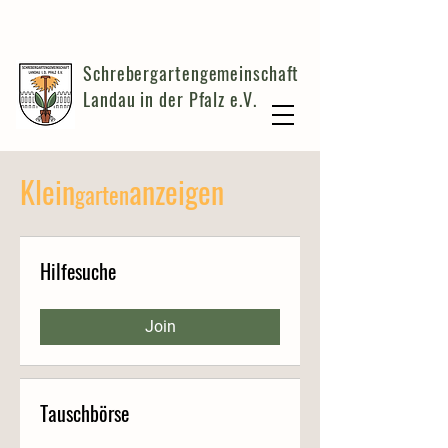
Schrebergartengemeinschaft
Landau in der Pfalz e.V.
Klein
anzeigen
garten
Hilfesuche
Join
Tauschbörse