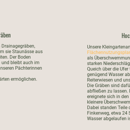
räben
Hoc
s Drainagegräben,
Unsere Kleingartenanl
em sie Staunässe aus
Flächennutzungsplan
iten. Der Boden
als Überschwemmung
b und bleibt auch im
starken Niederschläg
 unseren Pächterinnen
Queich über die Ufer 
genügend Wasser abf
ärten ermöglichen.
Reiterwiesen und uns
Die Gräben sind dafü
abfließen zu lassen.
ereignete sich in den
kleinere Überschwem
Dabei standen Teile 
Finkenweg, etwa 24 S
Wasser abgelaufen is