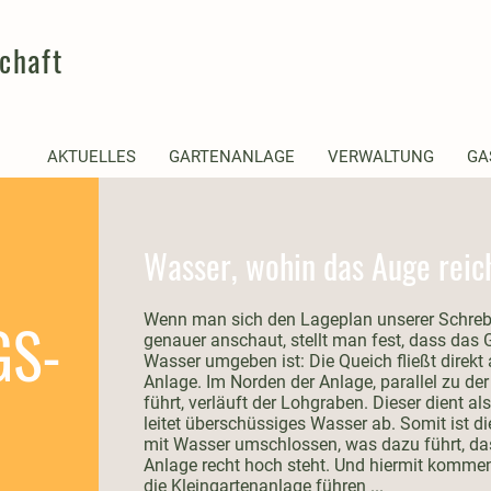
chaft
AKTUELLES
GARTENANLAGE
VERWALTUNG
GA
Wasser, wohin das Auge reicht
S-
Wenn man sich den Lageplan unserer Schreb
genauer anschaut, stellt man fest, dass das 
Wasser umgeben ist: Die Queich fließt direk
Anlage. Im Norden der Anlage, parallel zu der
führt, verläuft der Lohgraben. Dieser dient al
leitet überschüssiges Wasser ab. Somit ist d
mit Wasser umschlossen, was dazu führt, da
Anlage recht hoch steht. Und hiermit kommen 
die Kleingartenanlage führen ...​​