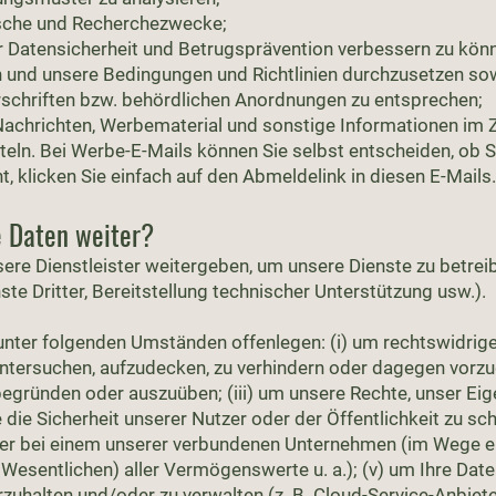
tische und Recherchezwecke;
 Datensicherheit und Betrugsprävention verbessern zu kön
 und unsere Bedingungen und Richtlinien durchzusetzen s
schriften bzw. behördlichen Anordnungen zu entsprechen;
 Nachrichten, Werbematerial und sonstige Informationen i
eln. Bei Werbe-E-Mails können Sie selbst entscheiden, ob S
, klicken Sie einfach auf den Abmeldelink in diesen E-Mails.
e Daten weiter?
ere Dienstleister weitergeben, um unsere Dienste zu betrei
te Dritter, Bereitstellung technischer Unterstützung usw.).
unter folgenden Umständen offenlegen: (i) um rechtswidrige
untersuchen, aufzudecken, zu verhindern oder dagegen vorzu
begründen oder auszuüben; (iii) um unsere Rechte, unser Ei
die Sicherheit unserer Nutzer oder der Öffentlichkeit zu schü
der bei einem unserer verbundenen Unternehmen (im Wege e
Wesentlichen) aller Vermögenswerte u. a.); (v) um Ihre Date
rzuhalten und/oder zu verwalten (z. B. Cloud-Service-Anbiete