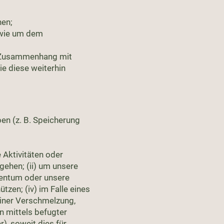
nen;
owie um dem
m Zusammenhang mit
ie diese weiterhin
ben (z. B. Speicherung
 Aktivitäten oder
gehen; (ii) um unsere
gentum oder unsere
tzen; (iv) im Falle eines
iner Verschmelzung,
n mittels befugter
r), soweit dies für