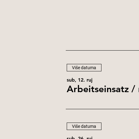
Više datuma
sub, 12. ruj
Arbeitseinsatz
/
Više datuma
sub, 26. ruj