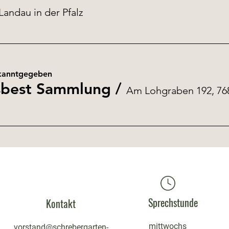
Landau in der Pfalz
kanntgegeben
sbest Sammlung
/
Sprechstunde
Kontakt
mittwochs
vorstand@schrebergarten-