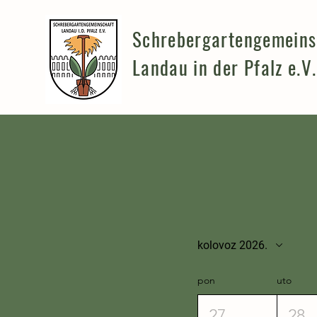
Schrebergartengemeins
Landau in der Pfalz e.V.
kolovoz 2026.
pon
uto
27
28