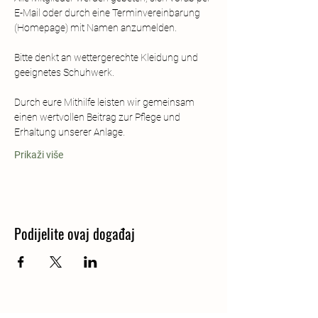
E-Mail oder durch eine Terminvereinbarung 
(Homepage) mit Namen anzumelden. 
Bitte denkt an wettergerechte Kleidung und 
geeignetes Schuhwerk.  
Durch eure Mithilfe leisten wir gemeinsam 
einen wertvollen Beitrag zur Pflege und 
Erhaltung unserer Anlage.
Prikaži više
Podijelite ovaj događaj