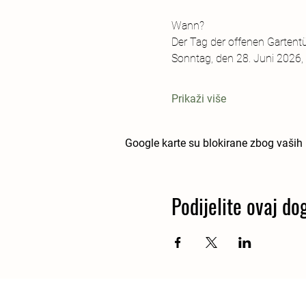
Wann?
Der Tag der offenen Gartentü
Sonntag, den 28. Juni 2026, 
Prikaži više
Google karte su blokirane zbog vaših p
Podijelite ovaj do