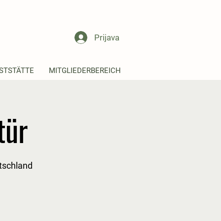
Prijava
STSTÄTTE
MITGLIEDERBEREICH
tür
tschland