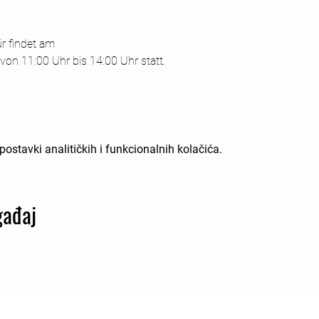
r findet am 
von 11:00 Uhr bis 14:00 Uhr statt.
ostavki analitičkih i funkcionalnih kolačića.
gađaj