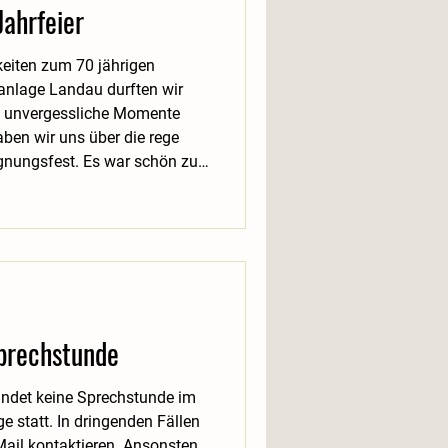
ahrfeier
keiten zum 70 jährigen
anlage Landau durften wir
 unvergessliche Momente
aben wir uns über die rege
nungsfest. Es war schön zu
r zusammengekommen sind, um
meinsam zu feiern. In
den viele gute Gespräche
auscht und neue Kontakte
prechstunde
ndet keine Sprechstunde im
e statt. In dringenden Fällen
 Mail kontaktieren. Ansonsten