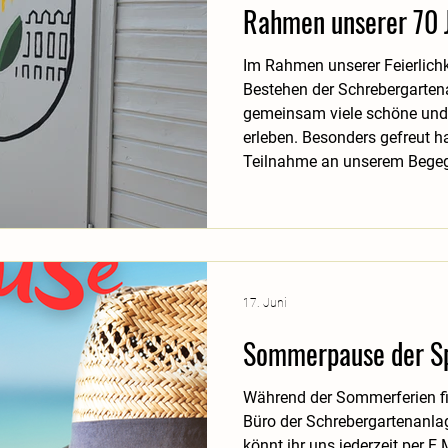
Rahmen unserer 70 J
Im Rahmen unserer Feierlich
Bestehen der Schrebergarten
gemeinsam viele schöne und
erleben. Besonders gefreut h
Teilnahme an unserem Begeg
sehen, wie viele Mitgliede
diesen besonderen Anlass ge
entspannter Atmosphäre wur
geführt, Erfahrungen ausget
geknüpft. Die
17. Juni
Sommerpause der S
Während der Sommerferien fi
Büro der Schrebergartenanlag
könnt ihr uns jederzeit per E