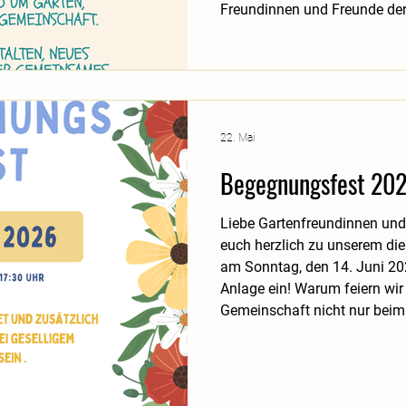
Freundinnen und Freunde der 
Mittelpunkt des Tages steh
gemeinsames Gestalten. Bere
am Festtag selbst werden ver
Gemeinschaft spannende Wo
Mitmachaktionen
22. Mai
Begegnungsfest 20
Liebe Gartenfreundinnen und Garte
euch herzlich zu unserem di
am Sonntag, den 14. Juni 20
Anlage ein! Warum feiern wir dieses Fest? Weil
Gemeinschaft nicht nur beim 
vor allem im persönlichen Mi
Begegnungsfest bietet die Ge
auszutauschen, neue Nachbar
Kontakte zu pflegen und gem