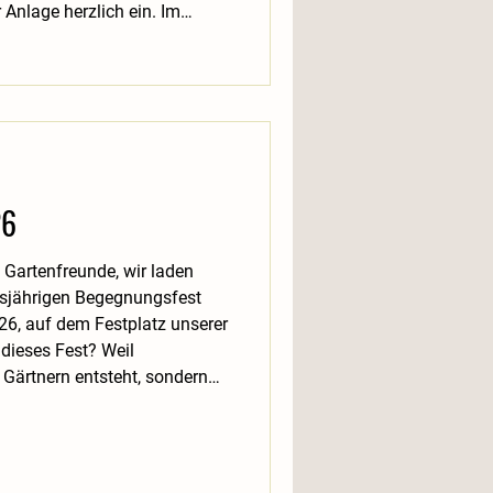
Anlage herzlich ein. Im
en Begegnung, Austausch und
its im Vorfeld und besonders
schiedene Mitglieder unserer
rkshops und
26
nfreunde, wir laden
esjährigen Begegnungsfest
26, auf dem Festplatz unserer
Gärtnern entsteht, sondern
teinander. Unser
legenheit, sich
innen kennenzulernen, alte
einsam unsere vielfältige