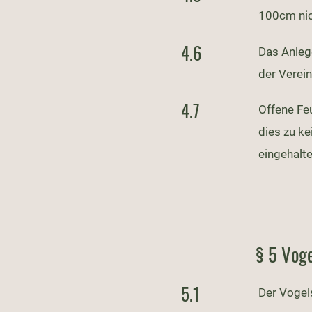
100cm nic
4.6
Das Anleg
der Verei
4.7
Offene Feu
dies zu ke
eingehalt
§ 5 Vog
5.1
Der Vogel