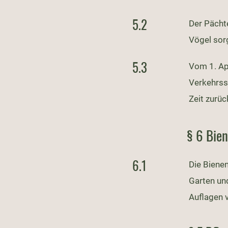
5.2
Der Pächte
Vögel sor
5.3
Vom 1. Apr
Verkehrssi
Zeit zurü
§ 6 Bie
6.1
Die Biene
Garten un
Auflagen 