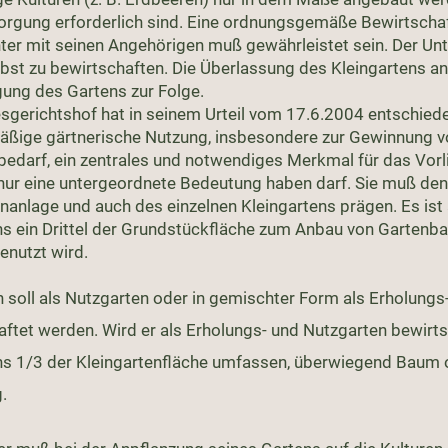
orgung erforderlich sind. Eine ordnungsgemäße Bewirtscha
er mit seinen Angehörigen muß gewährleistet sein. Der Unte
bst zu bewirtschaften. Die Überlassung des Kleingartens an D
gung des Gartens zur Folge.
sgerichtshof hat in seinem Urteil vom 17.6.2004 entschiede
ßige gärtnerische Nutzung, insbesondere zur Gewinnung v
edarf, ein zentrales und notwendiges Merkmal für das Vorli
 nur eine untergeordnete Bedeutung haben darf. Sie muß den
enanlage und auch des einzelnen Kleingartens prägen. Es ist
s ein Drittel der Grundstückfläche zum Anbau von Gartenb
nutzt wird.
n soll als Nutzgarten oder in gemischter Form als Erholungs
aftet werden. Wird er als Erholungs- und Nutzgarten bewirt
s 1/3 der Kleingartenfläche umfassen, überwiegend Baum 
.