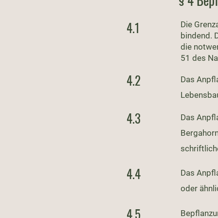
§ 4 Bep
4.1
Die Grenza
bindend. 
die notwe
51 des Na
4.2
Das Anpfla
Lebensbaum
4.3
Das Anpfl
Bergahorn
schriftli
4.4
Das Anpfl
oder ähnli
4.5
Bepflanzu