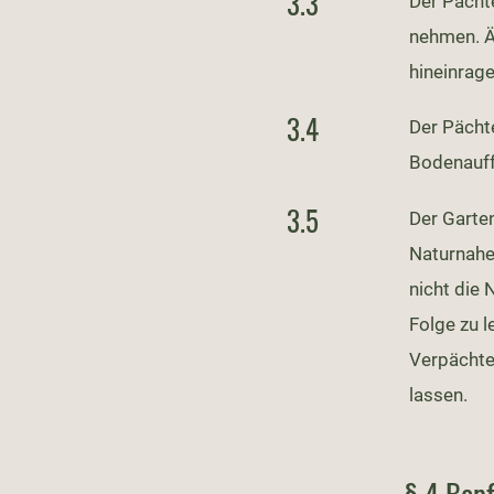
3.3
Der Pächt
nehmen. Ä
hineinrage
3.4
Der Pächt
Bodenauff
3.5
Der Garten
Naturnahe 
nicht die
Folge zu 
Verpächte
lassen.