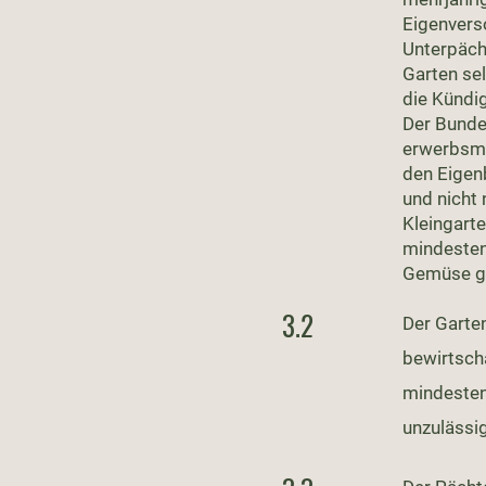
Eigenvers
Unterpächt
Garten sel
die Kündi
Der Bunde
erwerbsmä
den Eigenb
und nicht
Kleingart
mindesten
Gemüse ge
3.2
Der Garte
bewirtsch
mindesten
unzulässig