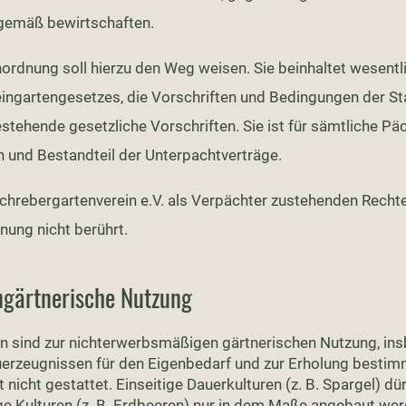
emäß bewirtschaften.
ordnung soll hierzu den Weg weisen. Sie beinhaltet wesentl
ingartengesetzes, die Vorschriften und Bedingungen der S
stehende gesetzliche Vorschriften. Sie ist für sämtliche Pä
h und Bestandteil der Unterpachtverträge.
chrebergartenverein e.V. als Verpächter zustehenden Recht
nung nicht berührt.
ngärtnerische Nutzung
en sind zur nichterwerbsmäßigen gärtnerischen Nutzung, i
erzeugnissen für den Eigenbedarf und zur Erholung bestim
t nicht gestattet. Einseitige Dauerkulturen (z. B. Spargel) d
e Kulturen (z. B. Erdbeeren) nur in dem Maße angebaut werd