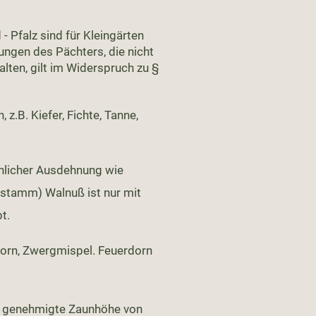
 Pfalz sind für Kleingärten
ngen des Pächters, die nicht
ten, gilt im Widerspruch zu §
.B. Kiefer, Fichte, Tanne,
nlicher Ausdehnung wie
hstamm) Walnuß ist nur mit
bt.
dorn, Zwergmispel. Feuerdorn
ie genehmigte Zaunhöhe von