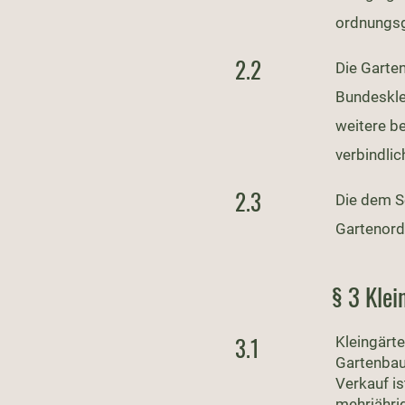
ordnungsg
2.2
Die Garten
Bundeskle
weitere be
verbindlic
2.3
Die dem S
Gartenord
§ 3 Klei
3.1
Kleingärt
Gartenbau
Verkauf is
mehrjährig