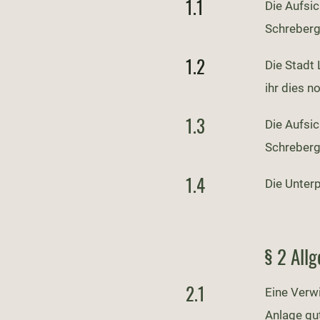
1.1
Die Aufsi
Schreberg
1.2
Die Stadt 
ihr dies n
1.3
Die Aufsic
Schreberg
1.4
Die Unter
§ 2 All
2.1
Eine Verwi
Anlage gu