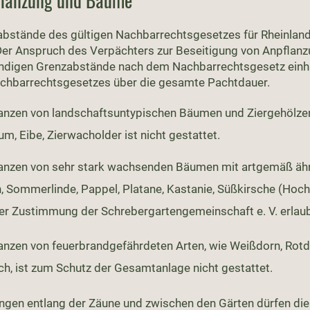
flanzung und Bäume
bstände des gültigen Nachbarrechtsgesetzes für Rheinland -
Der Anspruch des Verpächters zur Beseitigung von Anpflanzu
ndigen Grenzabstände nach dem Nachbarrechtsgesetz einhal
chbarrechtsgesetzes über die gesamte Pachtdauer.
nzen von landschaftsuntypischen Bäumen und Ziergehölzen, z
, Eibe, Zierwacholder ist nicht gestattet.
anzen von sehr stark wachsenden Bäumen mit artgemäß äh
, Sommerlinde, Pappel, Platane, Kastanie, Süßkirsche (Hoc
cher Zustimmung der Schrebergartengemeinschaft e. V. erlau
anzen von feuerbrandgefährdeten Arten, wie Weißdorn, Rot
ch, ist zum Schutz der Gesamtanlage nicht gestattet.
ngen entlang der Zäune und zwischen den Gärten dürfen d