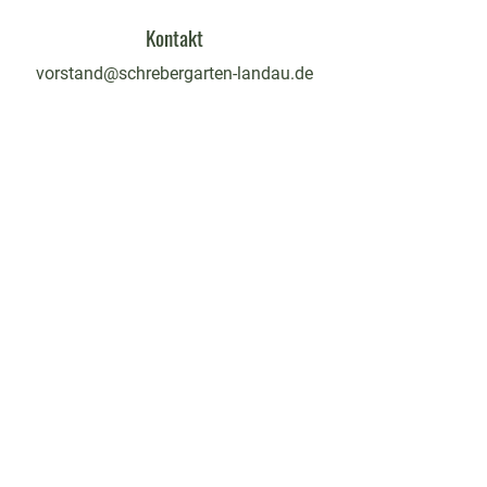
Kontakt
vorstand@schrebergarten-landau.de
Sprechstunde
mittwochs
18 - 19:30 Uhr
findet in Schulferien nicht statt
Melde dich
hier für unseren Newsletter an!