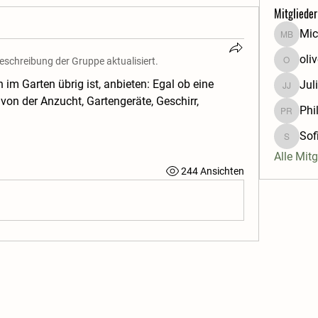
Mitglieder
Mic
Michael
oli
Beschreibung der Gruppe aktualisiert.
oliveoed
h im Garten übrig ist, anbieten: Egal ob eine 
Jul
Julia Je
 von der Anzucht, Gartengeräte, Geschirr, 
Phi
Philipp 
Sof
Sofia
Alle Mit
244 Ansichten