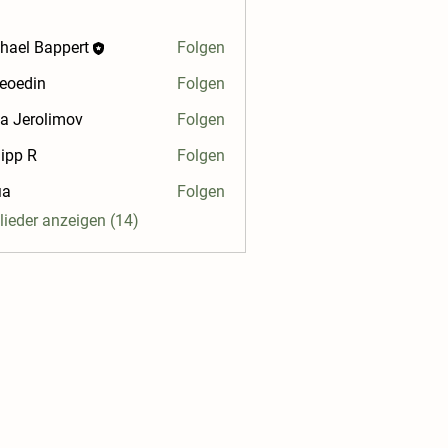
hael Bappert
Folgen
 Bappert
veoedin
Folgen
in
ia Jerolimov
Folgen
rolimov
lipp R
Folgen
R
ia
Folgen
glieder anzeigen (14)