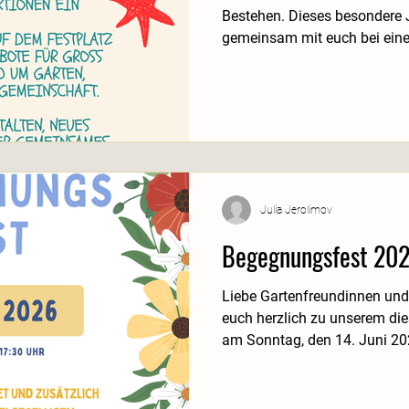
Bestehen. Dieses besondere
gemeinsam mit euch bei ein
feiern. Dazu laden wir alle Mi
Freundinnen und Freunde der 
Mittelpunkt des Tages steh
gemeinsames Gestalten. Bere
am Festtag selbst werden ver
Gemeinschaft spannende Wo
Mitmachaktionen
Julia Jerolimov
Begegnungsfest 20
Liebe Gartenfreundinnen und Garte
euch herzlich zu unserem di
am Sonntag, den 14. Juni 20
Anlage ein! Warum feiern wir dieses Fest? Weil
Gemeinschaft nicht nur beim 
vor allem im persönlichen Mi