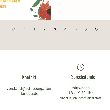
Begegnungsfest bietet die Ge
auszutauschen, neue Nachbar
Kontakte zu pflegen und gem
Gemeinschaft zu
1
2
3
4
5
Sprechstunde
Kontakt
mittwochs
vorstand@schrebergarten-
18 - 19:30 Uhr
landau.de
findet in Schulferien nicht statt