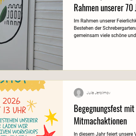
Rahmen unserer 70 J
Im Rahmen unserer Feierlich
Bestehen der Schrebergarten
gemeinsam viele schöne und
erleben. Besonders gefreut h
Teilnahme an unserem Begeg
sehen, wie viele Mitgliede
diesen besonderen Anlass ge
entspannter Atmosphäre wur
geführt, Erfahrungen ausget
geknüpft. Die
Julia Jerolimov
Begegnungsfest mit
Mitmachaktionen
In diesem Jahr feiert unsere 