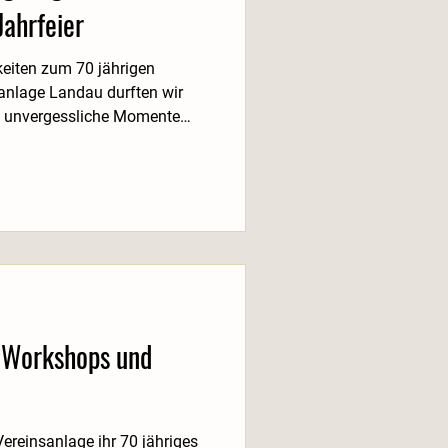
ahrfeier
keiten zum 70 jährigen
anlage Landau durften wir
 unvergessliche Momente
aben wir uns über die rege
nungsfest. Es war schön zu
r zusammengekommen sind, um
meinsam zu feiern. In
den viele gute Gespräche
auscht und neue Kontakte
 Workshops und
Vereinsanlage ihr 70 jähriges