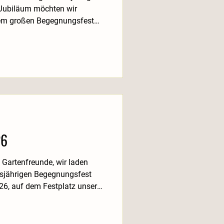
 Jubiläum möchten wir
em großen Begegnungsfest
tglieder, Familien,
Anlage herzlich ein. Im
en Begegnung, Austausch und
its im Vorfeld und besonders
schiedene Mitglieder unserer
rkshops und
26
nfreunde, wir laden
esjährigen Begegnungsfest
26, auf dem Festplatz unserer
Gärtnern entsteht, sondern
teinander. Unser