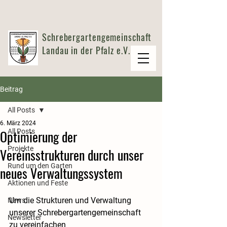
Schrebergartengemeinschaft
Landau in der Pfalz e.V.
Beitrag
All Posts
6. März 2024
Optimierung der
All Posts
Projekte
Vereinsstrukturen durch unser
Rund um den Garten
neues Verwaltungssystem
Aktionen und Feste
Um die Strukturen und Verwaltung 
News
unserer Schrebergartengemeinschaft 
Newsletter
zu vereinfachen 