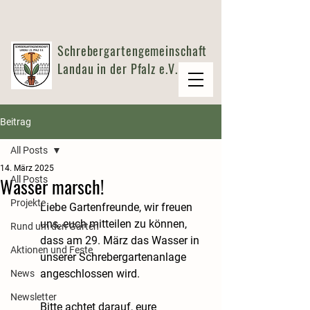
Schrebergartengemeinschaft
Landau in der Pfalz e.V.
Beitrag
All Posts
14. März 2025
Wasser marsch!
All Posts
Projekte
Liebe Gartenfreunde, wir freuen 
uns, euch mitteilen zu können, 
Rund um den Garten
dass am 29. März das Wasser in 
Aktionen und Feste
unserer Schrebergartenanlage 
angeschlossen wird. 
News
Newsletter
Bitte achtet darauf, eure 