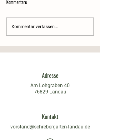
Kommentare
Einladung zur
Eingeschränkte Zufa
Kommentar verfassen...
Mitgliederversammlung 2026
Anlage am 26.04.2
Adresse
Am Lohgraben 40
76829 Landau
Kontakt
vorstand@schrebergarten-landau.de